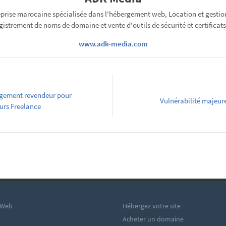
prise marocaine spécialisée dans l'hébergement web, Location et gestio
gistrement de noms de domaine et vente d'outils de sécurité et certificats
www.adk-media.com
rgement revendeur pour
Vulnérabilité majeure
urs Freelance
 Web
Hébergez votre site
Acheter un domaine