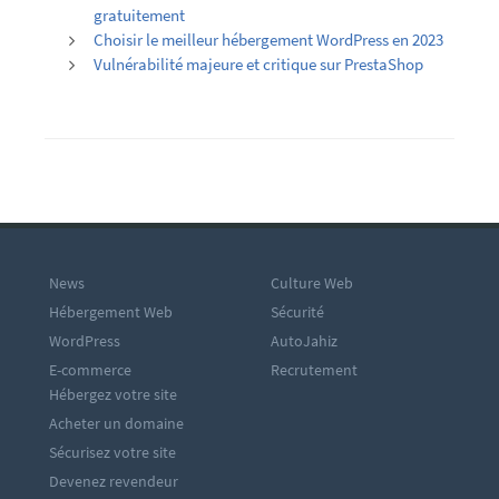
gratuitement
Choisir le meilleur hébergement WordPress en 2023
Vulnérabilité majeure et critique sur PrestaShop
News
Culture Web
Hébergement Web
Sécurité
WordPress
AutoJahiz
E-commerce
Recrutement
Hébergez votre site
Acheter un domaine
Sécurisez votre site
Devenez revendeur