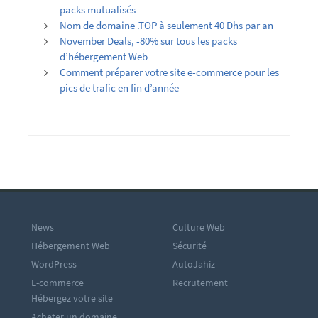
packs mutualisés
Nom de domaine .TOP à seulement 40 Dhs par an
November Deals, -80% sur tous les packs
d’hébergement Web
Comment préparer votre site e-commerce pour les
pics de trafic en fin d’année
News
Culture Web
Hébergement Web
Sécurité
WordPress
AutoJahiz
E-commerce
Recrutement
Hébergez votre site
Acheter un domaine