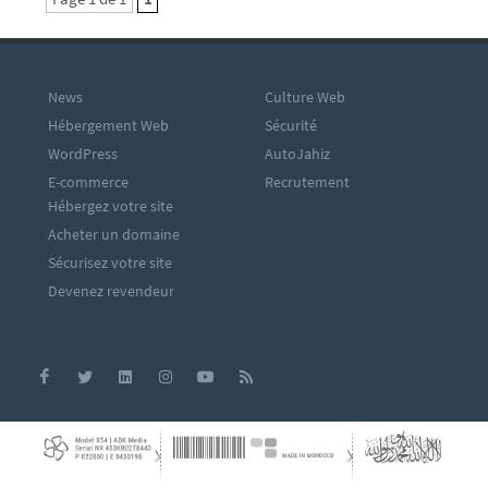
News
Culture Web
Hébergement Web
Sécurité
WordPress
AutoJahiz
E-commerce
Recrutement
Hébergez votre site
Acheter un domaine
Sécurisez votre site
Devenez revendeur