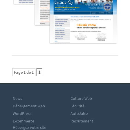
Page 1 de 1
1
News
Culture Web
Hébergement Web
Sécurité
WordPress
AutoJahiz
E-commerce
Recrutement
Hébergez votre site