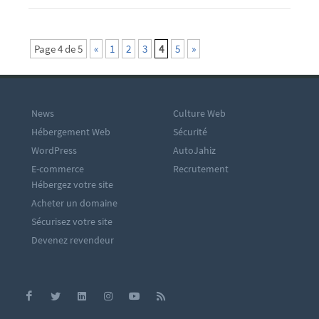
Page 4 de 5
«
1
2
3
4
5
»
News
Culture Web
Hébergement Web
Sécurité
WordPress
AutoJahiz
E-commerce
Recrutement
Hébergez votre site
Acheter un domaine
Sécurisez votre site
Devenez revendeur