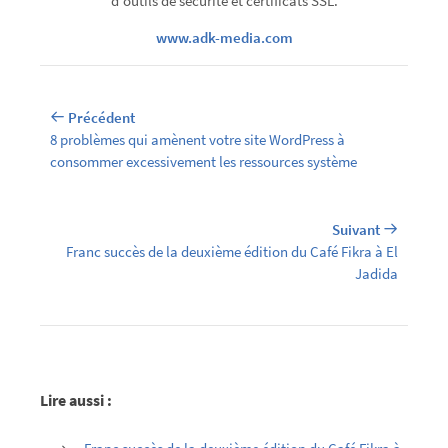
d'outils de sécurité et certificats SSL.
www.adk-media.com
Précédent
8 problèmes qui amènent votre site WordPress à
consommer excessivement les ressources système
Suivant
Franc succès de la deuxième édition du Café Fikra à El
Jadida
Lire aussi :