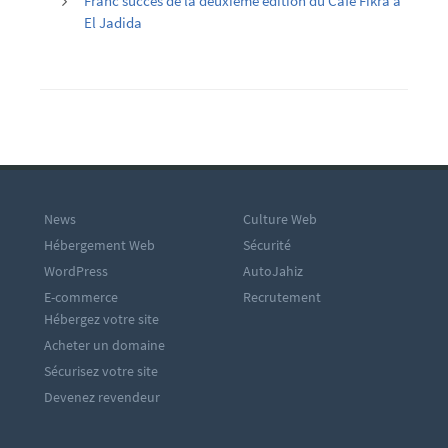
Franc succès de la deuxième édition du Café Fikra à
El Jadida
News
Culture Web
Hébergement Web
Sécurité
WordPress
AutoJahiz
E-commerce
Recrutement
Hébergez votre site
Acheter un domaine
Sécurisez votre site
Devenez revendeur