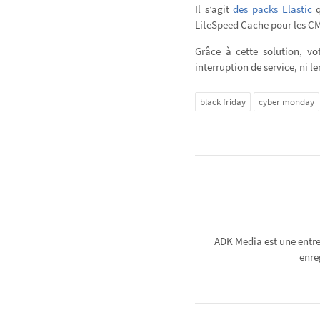
Il s’agit
des packs Elastic
q
LiteSpeed Cache pour les CM
Grâce à cette solution, vo
interruption de service, ni l
black friday
cyber monday
ADK Media est une entre
enre