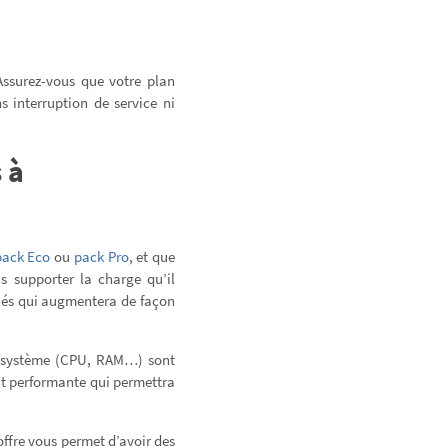
Assurez-vous que votre plan
 interruption de service ni
 à
pack Eco
ou
pack Pro
, et que
s supporter la charge qu’il
nés qui augmentera de façon
es système (CPU, RAM…) sont
nt performante qui permettra
ffre vous permet d’avoir des