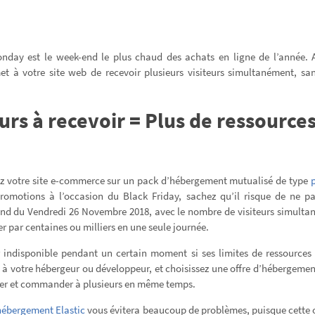
nday est le week-end le plus chaud des achats en ligne de l’année. 
t à votre site web de recevoir plusieurs visiteurs simultanément, sans
eurs à recevoir = Plus de ressources
ez votre site e-commerce sur un pack d’hébergement mutualisé de type
omotions à l’occasion du Black Friday, sachez qu’il risque de ne pa
nd du Vendredi 26 Novembre 2018, avec le nombre de visiteurs simulta
er par centaines ou milliers en une seule journée.
r indisponible pendant un certain moment si ses limites de ressourc
 à votre hébergeur ou développeur, et choisissez une offre d’hébergeme
cter et commander à plusieurs en même temps.
hébergement Elastic
vous évitera beaucoup de problèmes, puisque cette o