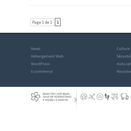
Page 1 de 1
1
News
Culture
Hébergement Web
Sécurité
WordPress
AutoJah
E-commerce
Recrut