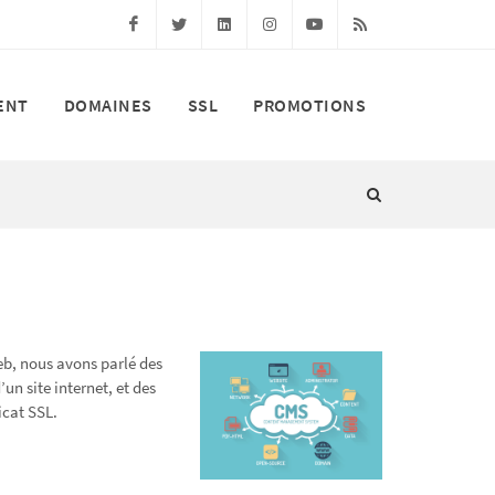
Facebook
Twitter
Linkedin
Instagram
Youtube
RSS
ENT
DOMAINES
SSL
PROMOTIONS
web, nous avons parlé des
un site internet, et des
icat SSL.