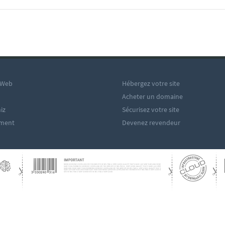
 Web
Hébergez votre site
Acheter un domaine
iz
Sécurisez votre site
ement
Devenez revendeur