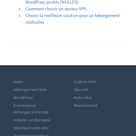
WordPress piratés (NULLED)
Comment choisir un serveur VPS
Choisir la meilleure solution pour un hébergement
multisites
News
Culture Web
Hébergement Web
Sécurité
WordPress
AutoJahiz
E-commerce
Recrutement
Hébergez votre site
Acheter un domaine
Sécurisez votre site
Devenez revendeur