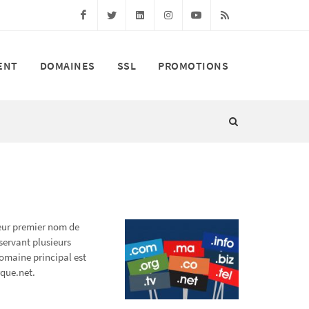
Facebook
Twitter
Linkedin
Instagram
Youtube
RSS
ENT
DOMAINES
SSL
PROMOTIONS
leur premier nom de
servant plusieurs
omaine principal est
que.net.