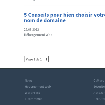
5 Conseils pour bien choisir votr
nom de domaine
29.08.2012
Hébergement Web
Page 1 de 1
1
News
Culture
Hébergement Web
Sécurité
WordPress
AutoJah
E-commerce
Recrut