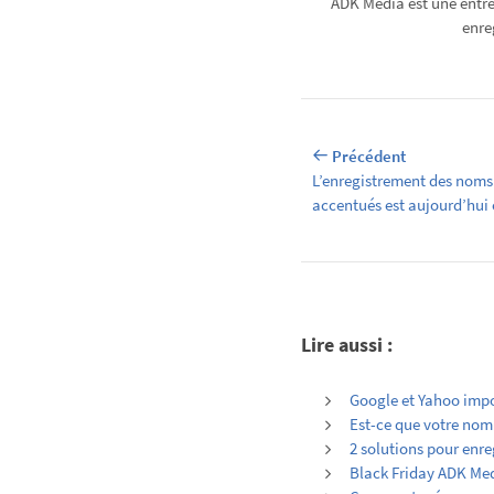
ADK Media est une entre
enre
Précédent
L’enregistrement des nom
accentués est aujourd’hui 
Lire aussi :
Google et Yahoo impo
Est-ce que votre nom
2 solutions pour enr
Black Friday ADK Med