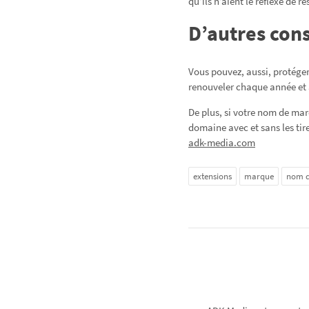
qu’ils n’aient le réflexe de
D’autres con
Vous pouvez, aussi, protége
renouveler chaque année et a
De plus, si votre nom de ma
domaine avec et sans les ti
adk-media.com
extensions
marque
nom d