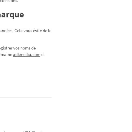
extensions.
marque
nnées. Cela vous évite de le
gistrer vos noms de
domaine
adkmedia.com
et